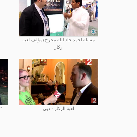
مقابلة احمد جاد الله مخرج/مؤلف لعبة
ركاز
لعبة الركاز - دبي
سواليفنا مع مخرج لعبة "الركاز"